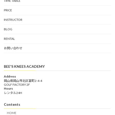
TIME TABLE
PRICE
INSTRUCTOR
BLOG
RENTAL
お問い合わせ
BEE'S KNEES ACADEMY
Address
岡山県岡山市北区富町2-4-4
GOLF FACTORY 2F
Hours
レンタル24H
Contents
HOME