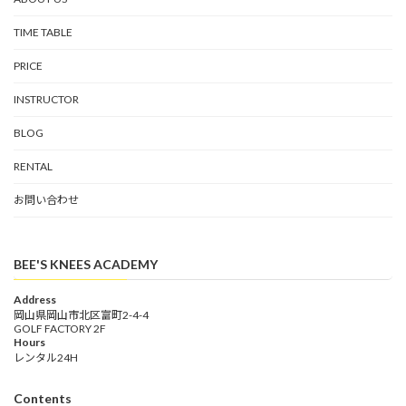
TIME TABLE
PRICE
INSTRUCTOR
BLOG
RENTAL
お問い合わせ
BEE'S KNEES ACADEMY
Address
岡山県岡山市北区富町2-4-4
GOLF FACTORY 2F
Hours
レンタル24H
Contents